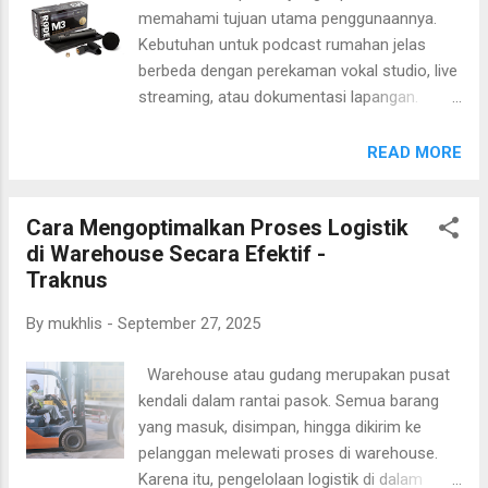
dasar yang satuannya telah didefinisikan terlebih dahulu dan
memahami tujuan utama penggunaannya.
tidak diturunkan dari besaran lain. Anda bisa
Kebutuhan untuk podcast rumahan jelas
membayangkannya sebagai "alfabet" dalam bahasa fisika.
berbeda dengan perekaman vokal studio, live
Sama seperti kata-kata yang tersusun dari huruf, besaran-
streaming, atau dokumentasi lapangan.
besaran lain ...
Dengan mengunci tujuan, Anda bisa
mempersempit pilihan tanpa terjebak pada
READ MORE
spesifikasi yang tidak relevan. Lingkungan
perekaman memengaruhi hasil suara secara
Cara Mengoptimalkan Proses Logistik
signifikan. Ruangan bergema akan
di Warehouse Secara Efektif -
memperkuat pantulan, sedangkan lokasi luar
Traknus
ruangan membawa noise angin dan lalu
lintas. Jika akustik ruangan belum ideal, mic
By
mukhlis
-
September 27, 2025
yang lebih “forgiving” terhadap noise bisa
menjadi pilihan yang cerdas. Jenis kapsul
Warehouse atau gudang merupakan pusat
menentukan karakter tangkapan. Mic dinamik
kendali dalam rantai pasok. Semua barang
biasanya lebih tahan terhadap kebisingan dan
yang masuk, disimpan, hingga dikirim ke
cocok untuk panggung atau ruangan belum
pelanggan melewati proses di warehouse.
ter-treatment. Mic kondensor lebih sensitif
Karena itu, pengelolaan logistik di dalam