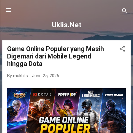
Skip to main content
Uklis.Net
Game Online Populer yang Masih
P
Digemari dari Mobile Legend
o
hingga Dota
s
t
By
mukhlis
-
June 25, 2026
s