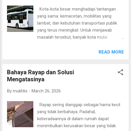
game mobile paling populer di Indonesia. Game besutan
Kota-kota besar menghadapi tantangan
Moonton ini mengusung genre Multiplayer Online Battle
yang sama: kemacetan, mobilitas yang
Arena (MOBA) yang mempertemukan dua tim beranggotakan
lambat, dan kebutuhan transportasi publik
lima pemain. Setiap pemain dapat memilih hero dengan
yang terus meningkat. Untuk menjawab
kemampuan yang berbeda-beda, seperti Tank, Marksman,...
masalah tersebut, banyak kota mulai
mengadopsi sistem BRT Bus sebagai solusi
transportasi massal yang cepat dan
READ MORE
terjangkau. BRT (Bus Rapid Transit)
menawarkan layanan bus dengan jalur
Bahaya Rayap dan Solusi
khusus, waktu tempuh lebih pasti, dan
Mengatasinya
kapasitas angkut besar yang mampu
memenuhi kebutuhan harian pengguna. BRT
By
mukhlis
-
March 26, 2026
Bus dibuat untuk operasional intensif.
Desainnya memungkinkan penumpang naik
Rayap sering dianggap sebagai hama kecil
dan turun dengan cepat serta memberi
yang tidak berbahaya. Padahal,
kenyamanan meski digunakan sepanjang
keberadaannya di dalam rumah dapat
hari. Karena itu, sistem ini menjadi pilihan
menimbulkan kerusakan besar yang tidak
strategis bagi kota yang ingin meningkatkan