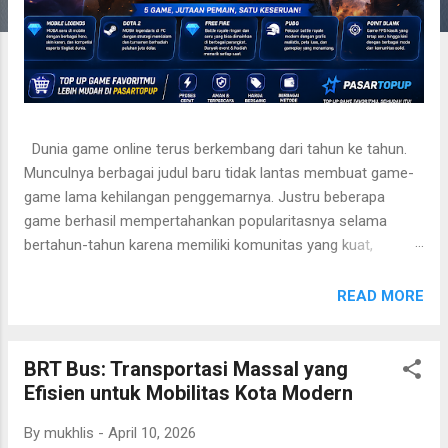
Dunia game online terus berkembang dari tahun ke tahun.
Munculnya berbagai judul baru tidak lantas membuat game-
game lama kehilangan penggemarnya. Justru beberapa
game berhasil mempertahankan popularitasnya selama
bertahun-tahun karena memiliki komunitas yang kuat,
gameplay yang menarik, serta pembaruan konten yang rutin.
Di Indonesia sendiri, terdapat sejumlah game online yang
READ MORE
memiliki basis pemain sangat besar. Mulai dari genre MOBA,
battle royale, hingga FPS, semuanya memiliki penggemar
setia dari berbagai kalangan usia. Berikut beberapa game
BRT Bus: Transportasi Massal yang
online populer yang hingga saat ini masih banyak dimainkan.
Efisien untuk Mobilitas Kota Modern
Mobile Legends: Bang Bang Mobile Legends: Bang Bang atau
By
mukhlis
-
April 10, 2026
yang lebih dikenal dengan sebutan ML merupakan salah satu